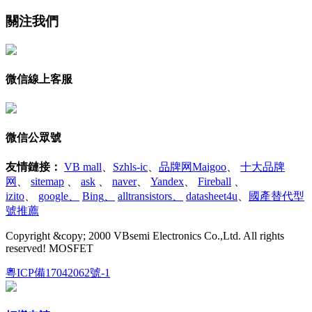
關注我們
微信線上客服
微信公眾號
友情鏈接
：
VB mall
、
Szhls-ic
、
品牌网Maigoo
、
十大品牌
网
、
sitemap
、
ask
、
naver
、
Yandex
、
Fireball
、
izito
、
google
、
Bing
、
alltransistors
、
datasheet4u
、
國產替代型
號推薦
Copyright &copy; 2000 VBsemi Electronics Co.,Ltd. All rights
reserved! MOSFET
粵ICP備17042062號-1