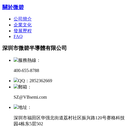
關於微碧
公司簡介
企業文化
發展歷程
FAQ
深圳市微碧半導體有限公司
服務熱線：
400-655-8788
QQ：2852362669
郵箱：
SZ@VBsemi.com
地址：
深圳市福田区华强北街道荔村社区振兴路120号赛格科技
园4栋东5层502