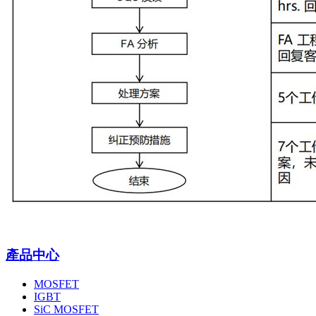
產品中心
MOSFET
IGBT
SiC MOSFET