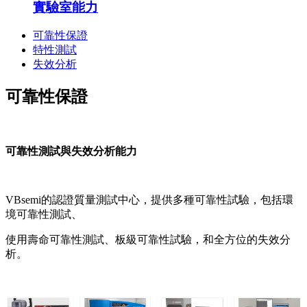
實驗室能力
可靠性保證
特性測試
失效分析
可靠性保證
可靠性測試與失效分析能力
VBsemi的認證質量測試中心，提供多種可靠性試驗，包括環
境可靠性測試、
使用壽命可靠性測試、板級可靠性試驗，和全方位的失效分
析。