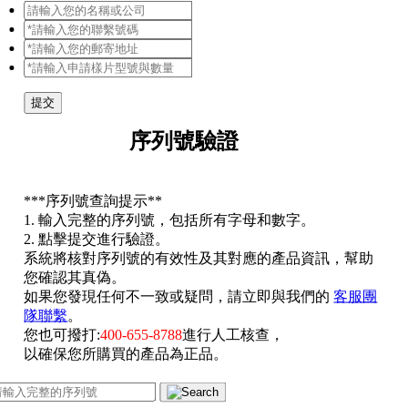
提交
序列號驗證
*
**序列號查詢提示**
1. 輸入完整的序列號，包括所有字母和數字。
2. 點擊提交進行驗證。
系統將核對序列號的有效性及其對應的產品資訊，幫助
您確認其真偽。
如果您發現任何不一致或疑問，請立即與我們的
客服團
隊聯繫
。
您也可撥打:
400-655-8788
進行人工核查，
以確保您所購買的產品為正品。