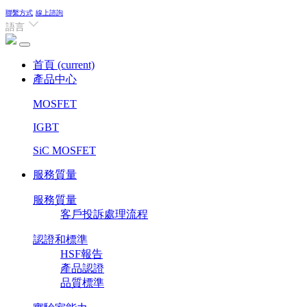
聯繫方式
線上諮詢
語言
首頁
(current)
產品中心
MOSFET
IGBT
SiC MOSFET
服務質量
服務質量
客戶投訴處理流程
認證和標準
HSF報告
產品認證
品質標準