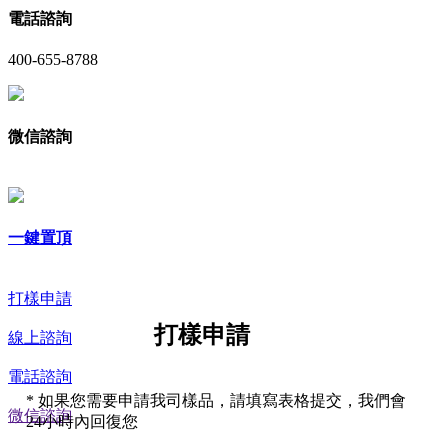
電話諮詢
400-655-8788
微信諮詢
一鍵置頂
打樣申請
打樣申請
線上諮詢
電話諮詢
*
如果您需要申請我司樣品，請填寫表格提交，我們會
微信諮詢
24小時內回復您