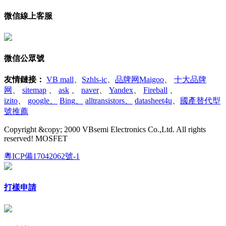
微信線上客服
微信公眾號
友情鏈接
：
VB mall
、
Szhls-ic
、
品牌网Maigoo
、
十大品牌
网
、
sitemap
、
ask
、
naver
、
Yandex
、
Fireball
、
izito
、
google
、
Bing
、
alltransistors
、
datasheet4u
、
國產替代型
號推薦
Copyright &copy; 2000 VBsemi Electronics Co.,Ltd. All rights
reserved! MOSFET
粵ICP備17042062號-1
打樣申請