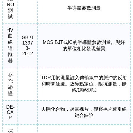
NO
半導體參數測量
測
試
*IV
曲
GB /T
線
MOS,BJT或IC的半導體參數測量。與好
1397
追
3-
的單位相比發現差異
2012
蹤
器
存
TDR用於測量註入傳輸線中的脈沖的反射
托
和時間延遲。故障點定位，阻抗測量，斷
憑
路/短路測試
證
DE-
去除化合物，裸露裸片，觀察裸片或引線
CA
鍵合缺陷
P
探