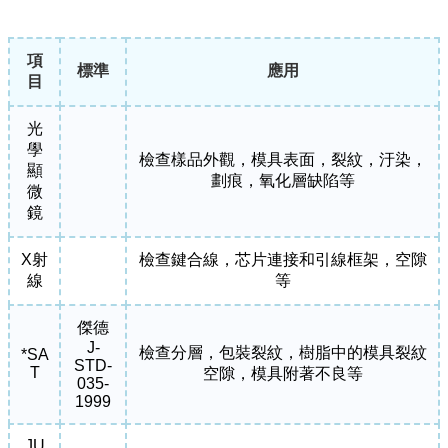
項
標準
應用
目
光
學
檢查樣品外觀，模具表面，裂紋，汙染，
顯
劃痕，氧化層缺陷等
微
鏡
X射
檢查鍵合線，芯片連接和引線框架，空隙
線
等
傑德
J-
檢查分層，包裝裂紋，樹脂中的模具裂紋
*SA
STD-
T
空隙，模具附著不良等
035-
1999
JU