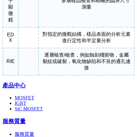
子
多層樣品檢查和精確的臨界尺寸
顯
測量
微
鏡
對指定的微觀結構，樣品表面的分析元素
ED
X
進行定性和半定量分析
逐層檢查/檢查，例如蝕刻殘留物，金屬
RIE
裂紋或破裂，氧化物缺陷和不良的通孔連
接
產品中心
MOSFET
IGBT
SiC MOSFET
服務質量
服務質量