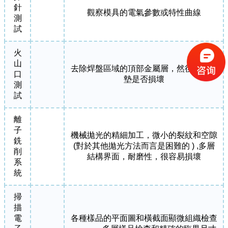
針
觀察模具的電氣參數或特性曲線
測
試
火
山
去除焊盤區域的頂部金屬層，然後觀察襯
口
墊是否損壞
測
試
離
子
機械拋光的精細加工，微小的裂紋和空隙
銑
(對於其他拋光方法而言是困難的 ) ,多層
削
結構界面，耐磨性，很容易損壞
系
統
掃
描
電
各種樣品的平面圖和橫截面顯微組織檢查