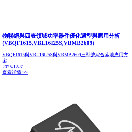
物聯網與四表領域功率器件優化選型與應用分析
(VBQF1615,VBL16I25S,VBMB2609)
VBQF1615與VBL16I25S與VBMB2609三型號綜合落地應用方
案
2025-12-31
查看详情 >>