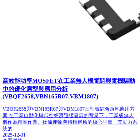
高效能功率MOSFET在工業無人機電調與電機驅動
中的優化選型與應用分析
(VBQF2658,VBN165R07,VBM1807)
VBQF2658與VBN165R07與VBM1807三型號綜合落地應用方
案 在工業自動化與低空經濟迅猛發展的背景下，工業級無人
機作為精准作業、物流運輸與特種巡檢的核心平臺，其動力系
統的
2025-12-31