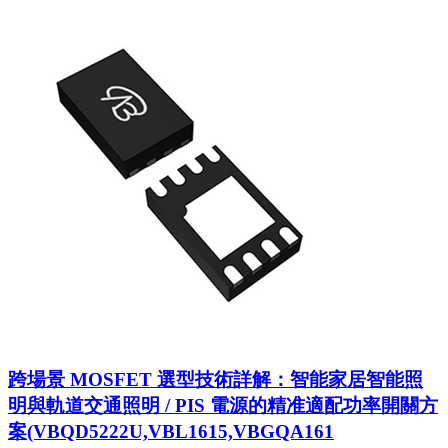
跨場景 MOSFET 選型技術詳解：智能家居智能照
明與軌道交通照明 / PIS 電源的精准適配功率開關方
案(VBQD5222U,VBL1615,VBGQA161