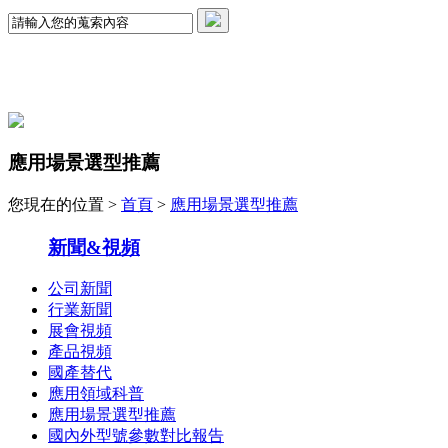
應用場景選型推薦
您現在的位置 >
首頁
>
應用場景選型推薦
新聞&視頻
公司新聞
行業新聞
展會視頻
產品視頻
國產替代
應用領域科普
應用場景選型推薦
國內外型號參數對比報告