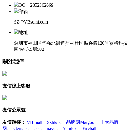
QQ：2852362669
郵箱：
SZ@VBsemi.com
地址：
深圳市福田区华强北街道荔村社区振兴路120号赛格科技
园4栋东5层502
關注我們
微信線上客服
微信公眾號
友情鏈接
：
VB mall
、
Szhls-ic
、
品牌网Maigoo
、
十大品牌
网
、
sitemap
、
ask
、
naver
、
Yandex
、
Fireball
、