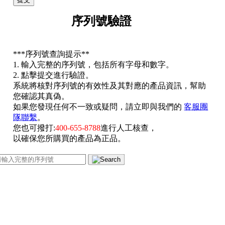
序列號驗證
*
**序列號查詢提示**
1. 輸入完整的序列號，包括所有字母和數字。
2. 點擊提交進行驗證。
系統將核對序列號的有效性及其對應的產品資訊，幫助
您確認其真偽。
如果您發現任何不一致或疑問，請立即與我們的
客服團
隊聯繫
。
您也可撥打:
400-655-8788
進行人工核查，
以確保您所購買的產品為正品。