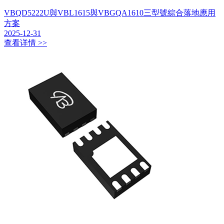
VBQD5222U與VBL1615與VBGQA1610三型號綜合落地應用
方案
2025-12-31
查看详情 >>