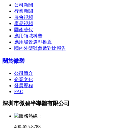
公司新聞
行業新聞
展會視頻
產品視頻
國產替代
應用領域科普
應用場景選型推薦
國內外型號參數對比報告
關於微碧
公司簡介
企業文化
發展歷程
FAQ
深圳市微碧半導體有限公司
服務熱線：
400-655-8788