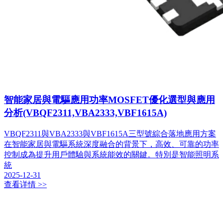
智能家居與電驅應用功率MOSFET優化選型與應用
分析(VBQF2311,VBA2333,VBF1615A)
VBQF2311與VBA2333與VBF1615A三型號綜合落地應用方案
在智能家居與電驅系統深度融合的背景下，高效、可靠的功率
控制成為提升用戶體驗與系統能效的關鍵。特別是智能照明系
統
2025-12-31
查看详情 >>