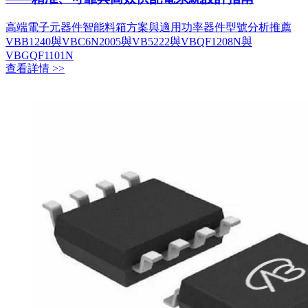
高端電子元器件智能料箱方案與適用功率器件型號分析推薦
VBB1240與VBC6N2005與VB5222與VBQF1208N與
VBGQF1101N
查看詳情 >>