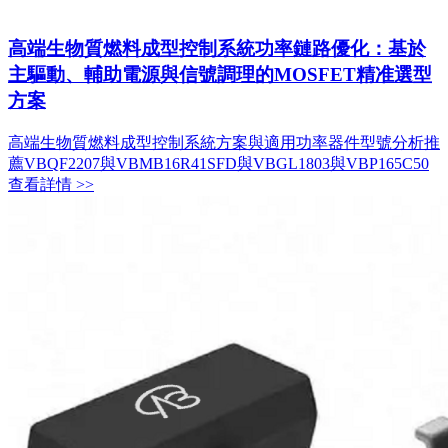
高端生物質燃料成型控制系統功率鏈路優化：基於
主驅動、輔助電源與信號調理的MOSFET精准選型
方案
高端生物質燃料成型控制系統方案與適用功率器件型號分析推
薦VBQF2207與VBMB16R41SFD與VBGL1803與VBP165C50
查看詳情 >>