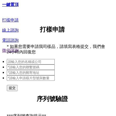
一鍵置頂
打樣申請
打樣申請
線上諮詢
電話諮詢
*
如果您需要申請我司樣品，請填寫表格提交，我們會
微信諮詢
24小時內回復您
提交
序列號驗證
*
**序列號查詢提示**