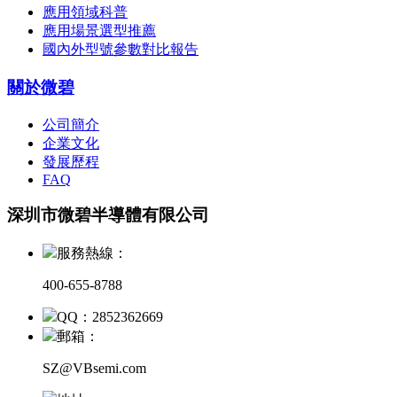
應用領域科普
應用場景選型推薦
國內外型號參數對比報告
關於微碧
公司簡介
企業文化
發展歷程
FAQ
深圳市微碧半導體有限公司
服務熱線：
400-655-8788
QQ：2852362669
郵箱：
SZ@VBsemi.com