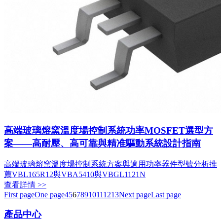
高端玻璃熔窯溫度場控制系統功率MOSFET選型方
案——高耐壓、高可靠與精准驅動系統設計指南
高端玻璃熔窯溫度場控制系統方案與適用功率器件型號分析推
薦VBL165R12與VBA5410與VBGL1121N
查看詳情 >>
First page
One page
4
5
6
7
8
9
10
11
12
13
Next page
Last page
產品中心