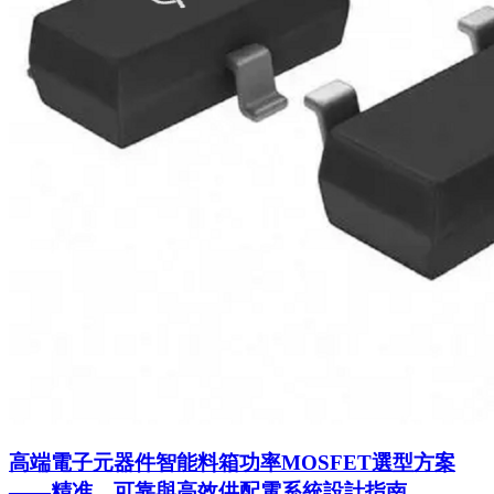
高端電子元器件智能料箱功率MOSFET選型方案
——精准、可靠與高效供配電系統設計指南