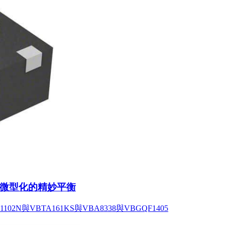
與微型化的精妙平衡
N與VBTA161KS與VBA8338與VBGQF1405