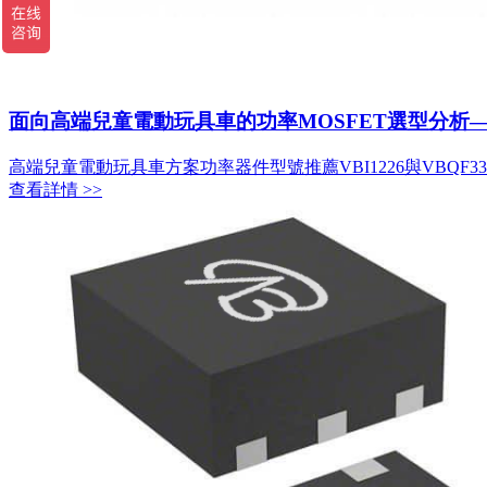
面向高端兒童電動玩具車的功率MOSFET選型分析
高端兒童電動玩具車方案功率器件型號推薦VBI1226與VBQF3316
查看詳情 >>