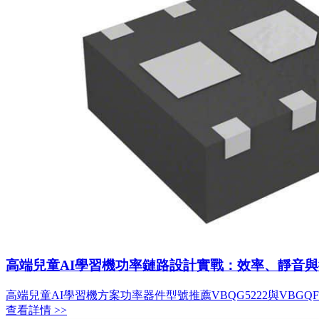
高端兒童AI學習機功率鏈路設計實戰：效率、靜音
高端兒童AI學習機方案功率器件型號推薦VBQG5222與VBGQF1102
查看詳情 >>