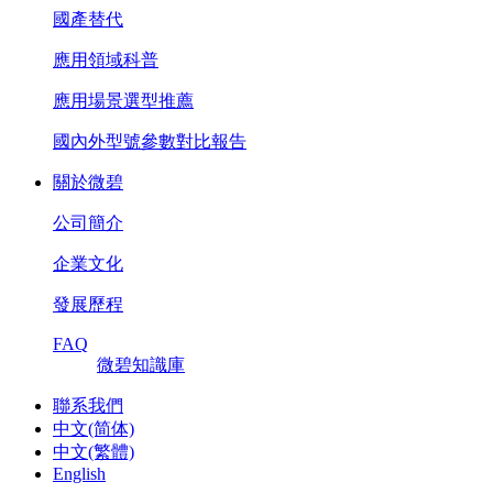
國產替代
應用領域科普
應用場景選型推薦
國內外型號參數對比報告
關於微碧
公司簡介
企業文化
發展歷程
FAQ
微碧知識庫
聯系我們
中文(简体)
中文(繁體)
English