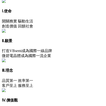
Ⅰ.使命
開關務實 驅動生活
創造價值 回饋社會
Ⅱ.願景
打造VBsemi成為國際一線品牌
微碧電晶體成為國際一流企業
Ⅲ.理念
品質第一 效率第一
客戶至上 服務至上
Ⅳ.價值觀