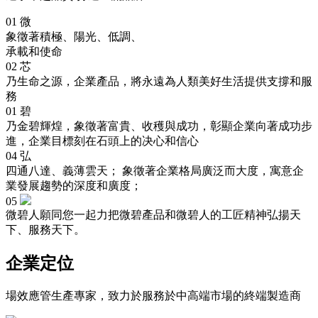
01
微
象徵著積極、陽光、低調、
承載和使命
02
芯
乃生命之源，企業產品，將永遠為人類美好生活提供支撐和服
務
01
碧
乃金碧輝煌，象徵著富貴、收穫與成功，彰顯企業向著成功步
進，企業目標刻在石頭上的决心和信心
04
弘
四通八達、義薄雲天； 象徵著企業格局廣泛而大度，寓意企
業發展趨勢的深度和廣度；
05
微碧人願同您一起力把微碧產品和微碧人的工匠精神弘揚天
下、服務天下。
企業定位
場效應管生產專家，致力於服務於中高端市場的終端製造商