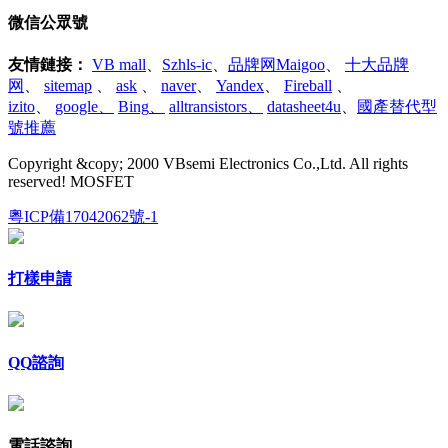
微信公眾號
友情鏈接
：
VB mall
、
Szhls-ic
、
品牌网Maigoo
、
十大品牌
网
、
sitemap
、
ask
、
naver
、
Yandex
、
Fireball
、
izito
、
google
、
Bing
、
alltransistors
、
datasheet4u
、
國產替代型
號推薦
Copyright &copy; 2000 VBsemi Electronics Co.,Ltd. All rights
reserved! MOSFET
粵ICP備17042062號-1
打樣申請
QQ諮詢
電話諮詢