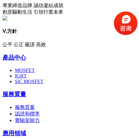
專業締造品牌 誠信凝結成就
創意驅動生活 引領行業未來
Ⅴ.方針
公平 公正 嚴謹 高效
產品中心
MOSFET
IGBT
SiC MOSFET
服務質量
服務質量
認證和標準
實驗室能力
應用領域