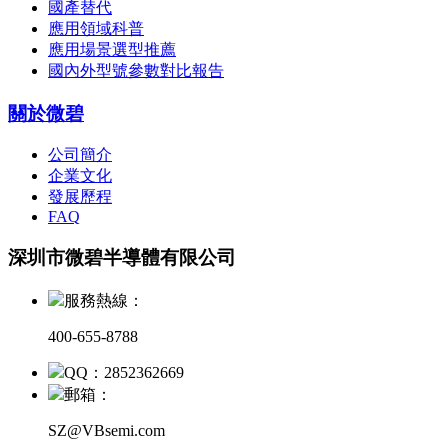
國產替代
應用領域科普
應用場景選型推薦
國內外型號參數對比報告
關於微碧
公司簡介
企業文化
發展歷程
FAQ
深圳市微碧半導體有限公司
服務熱線：
400-655-8788
QQ：2852362669
郵箱：
SZ@VBsemi.com