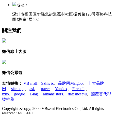
地址：
深圳市福田区华强北街道荔村社区振兴路120号赛格科技
园4栋东5层502
關注我們
微信線上客服
微信公眾號
友情鏈接
：
VB mall
、
Szhls-ic
、
品牌网Maigoo
、
十大品牌
网
、
sitemap
、
ask
、
naver
、
Yandex
、
Fireball
、
izito
、
google
、
Bing
、
alltransistors
、
datasheet4u
、
國產替代型
號推薦
Copyright &copy; 2000 VBsemi Electronics Co.,Ltd. All rights
reserved! MOSFET