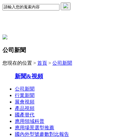
公司新聞
您現在的位置 >
首頁
>
公司新聞
新聞&視頻
公司新聞
行業新聞
展會視頻
產品視頻
國產替代
應用領域科普
應用場景選型推薦
國內外型號參數對比報告