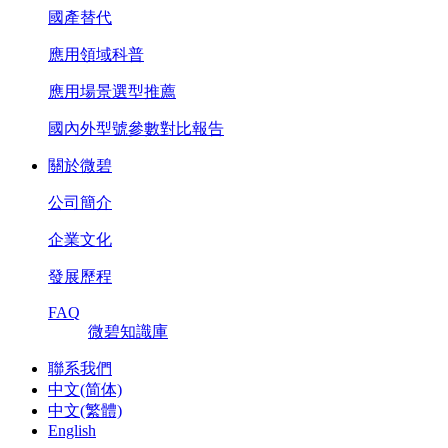
國產替代
應用領域科普
應用場景選型推薦
國內外型號參數對比報告
關於微碧
公司簡介
企業文化
發展歷程
FAQ
微碧知識庫
聯系我們
中文(简体)
中文(繁體)
English