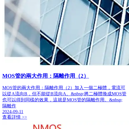
MOS管的兩大作用：隔離作用（2）
MOS管的兩大作用：隔離作用（2）加入一個二極體，電流可
以從A流向B，但不能從B流向A。&nbsp;將二極體換成MOS管
也可以得到同樣的效果，這就是MOS管的隔離作用。&nbsp;
隔離作
2024-09-11
查看詳情 >>