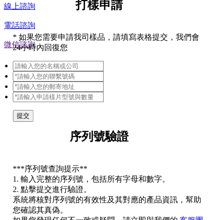
打樣申請
線上諮詢
電話諮詢
*
如果您需要申請我司樣品，請填寫表格提交，我們會
微信諮詢
24小時內回復您
提交
序列號驗證
*
**序列號查詢提示**
1. 輸入完整的序列號，包括所有字母和數字。
2. 點擊提交進行驗證。
系統將核對序列號的有效性及其對應的產品資訊，幫助
您確認其真偽。