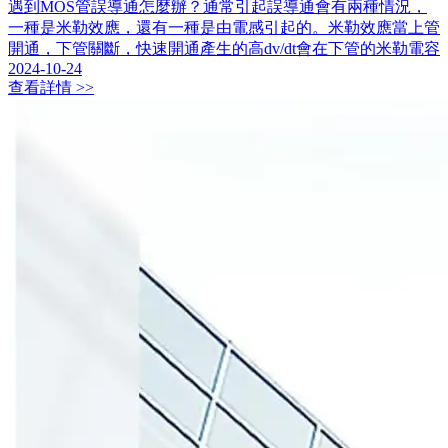
遇到MOS管誤導通怎麼辦？通常引起誤導通會有兩種情況，
一種是米勒效應，還有一種是由電感引起的。米勒效應當上管
開通，下管關斷，快速開通產生的高dv/dt會在下管的米勒電容
2024-10-24
查看詳情 >>