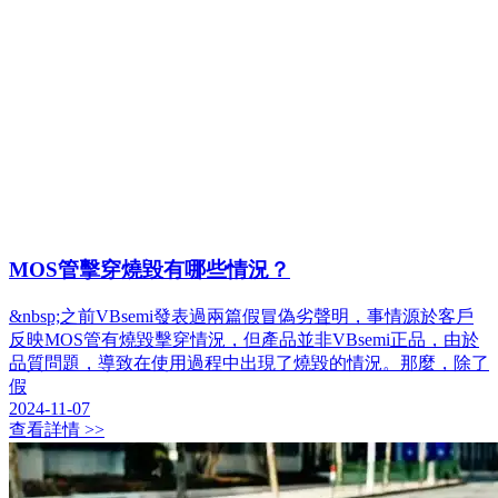
MOS管擊穿燒毀有哪些情況？
&nbsp;之前VBsemi發表過兩篇假冒偽劣聲明，事情源於客戶
反映MOS管有燒毀擊穿情況，但產品並非VBsemi正品，由於
品質問題，導致在使用過程中出現了燒毀的情況。那麼，除了
假
2024-11-07
查看詳情 >>