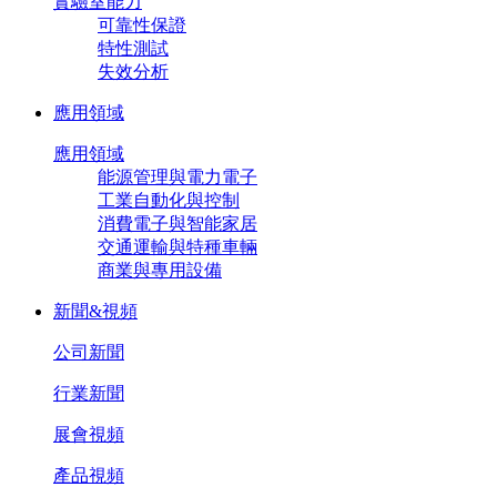
實驗室能力
可靠性保證
特性測試
失效分析
應用領域
應用領域
能源管理與電力電子
工業自動化與控制
消費電子與智能家居
交通運輸與特種車輛
商業與專用設備
新聞&視頻
公司新聞
行業新聞
展會視頻
產品視頻