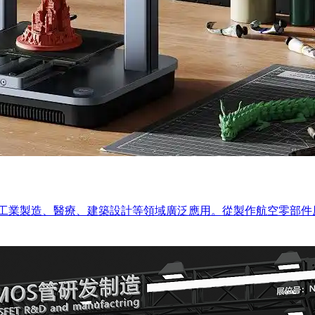
工業製造、醫療、建築設計等領域廣泛應用。從製作航空零部件