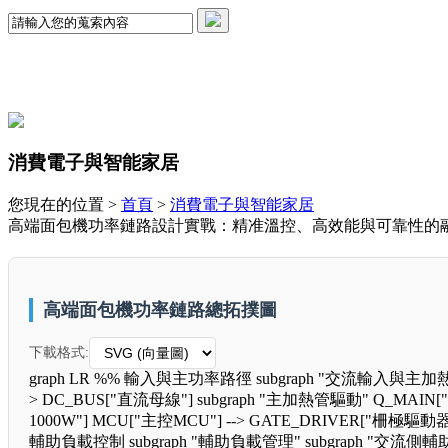
消費電子與智能家居
您現在的位置 >
首頁
>
消費電子與智能家居
高端面包機功率鏈路設計實戰：精准溫控、高效能與可靠性的
高端面包機功率鏈路總拓撲圖
下載格式:
graph LR %% 輸入與主功率路徑 subgraph "交流輸入與主加熱驅動" 
> DC_BUS["直流母線"] subgraph "主加熱管驅動" Q_MAIN["VB
1000W"] MCU["主控MCU"] --> GATE_DRIVER["柵極驅動器"
輔助負載控制 subgraph "輔助負載管理" subgraph "交流側輔助負載開關