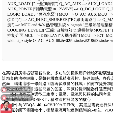
AUX_LOAD1["上蓋加熱管"] Q_AC_AUX --> AUX_LOAD2[
AUX_POWER["輔助電源 \n 12V/5V"] --> Q_DC_LOGIC Q
LOGIC_LOAD3["蒸汽水泵"] MCU --> Q_AC_AUX MCU 
(GDT)"] --> AC_IN RC_SNUBBER["RC緩衝電路"] --> Q
測"] --> MCU end %% 熱管理系統 subgraph "三級熱管理架
COOLING_LEVEL3["三級: 自然散熱 \n 邏輯控制MOSFET"] CO
控制介面 MCU --> DISPLAY["人機介面"] MCU --> IOT_MODUL
width:2px style Q_AC_AUX fill:#e3f2fd,stroke:#2196f3,stroke-wi
在高端廚房電器朝著智能化、多功能與極致用戶體驗不斷演進
計精良的功率鏈路，是麵包機實現精准溫控、快速加熱、多段
然而，構建這樣一條鏈路面臨著多維度的挑戰：如何在提升加
戶安全無縫集成？這些問題的答案，深藏於從關鍵器件選型到
一、核心功率器件選型三維度：電壓、電流與拓撲的協同考量
现在有优惠活动么
1. 主加熱管驅動MOSFET：精准溫控與能效的核心
關鍵器件為 VBQA1401 (40V/100A/DFN8)，其選
或低溫冷態下電阻較小，衝擊電流可能達到穩態的5-8倍。VBQA1