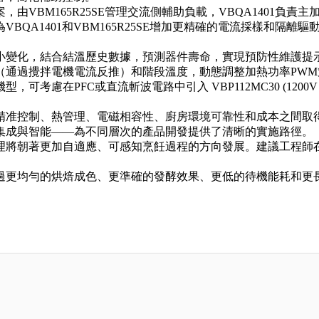
BM165R25SE管理交流側輔助負載，VBQA1401負責主加
QA1401和VBM165R25SE增加更精確的電流採樣和隔離
微小變化，結合結溫歷史數據，預測器件壽命，實現預防性維護提
（通過攪拌電機電流反推）和階段溫度，動態調整加熱功率PW
慮在PFC或直流斬波電路中引入 VBP112MC30 (1200V 
精准控制、熱管理、電磁相容性、廚房環境可靠性和成本之間取
集成與智能——為不同層次的產品開發提供了清晰的實施路徑。
理將朝著更加自適應、可感知烹飪過程的方向發展。建議工程師
過更均勻的烘焙成色、更準確的發酵效果、更低的待機能耗和更