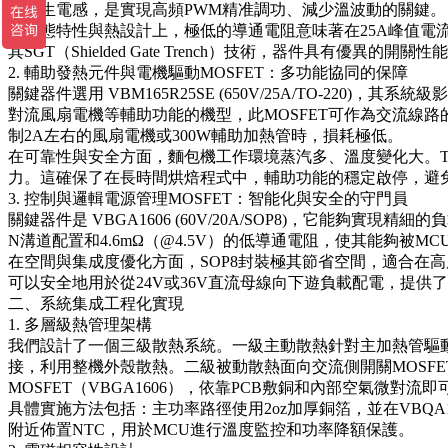
和寄生電感，是實現高頻PWM精准調功、減少溫波動的關鍵。
在動態特性與熱設計上，極低的導通電阻意味著在25A峰值電流下，導通損耗僅為
其SGT（Shielded Gate Trench）技術，器件具有
2. 輔助發熱元件與電機驅動MOSFET：多功能協同的保障
關鍵器件選用 VBM165R25SE (650V/25A/TO-
對流風扇電機等輔助功能的機型，此MOSFET可作為交流線路的
制2A左右的風扇電機或300W輔助加熱管時，損耗極低。
在可靠性與安全方面，麵包機工作環境蒸汽多、溫度變化大。TO-
力。這確保了在長時間烘焙程式中，輔助功能的穩定啟停，避
3. 控制與邏輯電源管理MOSFET：智能化與安全的守門員
關鍵器件是 VBGA1606 (60V/20A/SOP8)，它
N溝道配置和4.6mΩ（@4.5V）的低導通電阻，使其能夠被M
在空間與集成度優化方面，SOP8封裝極其節省空間，適合在
可以安全地用於從24V或36V直流母線向下遊負載配電，提供
二、系統集成工程化實現
1. 多層級熱管理架構
我們設計了一個三級散熱系統。一級主動散熱針對主加熱管驅動M
接，利用整機外殼散熱。二級被動散熱面向交流側開關MOSFE
MOSFET（VBGA1606），依靠PCB敷銅和內部空氣微對流即
具體實施方法包括：主功率路徑使用2oz加厚銅箔，並在VBQA
附近佈置NTC，用於MCU進行溫度監控和功率降額保護。