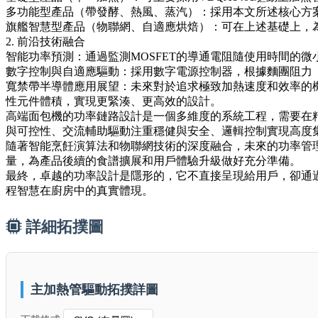
多功能型產品（帶發酵、熱風、蒸汽）：採用本文所述核心方案，由V
旗艦智慧型產品（物聯網、自適應烘焙）：可在上述基礎上，為VB
2. 前沿技術融合
智能功率預測：通過監測MOSFET的導通電阻隨使用時間的
數字控制與自適應驅動：採用數字電源控制器，根據麵團阻力
寬禁帶半導體應用展望：未來對於追求極致加熱速度和效率的機型，可考
性元件體積，實現更緊湊、更高效的設計。
高端面包機的功率鏈路設計是一個多維度的系統工程，需要在
與可控性、交流輔助驅動注重穩健與安全、邏輯控制實現高度
隨著智能烹飪演算法和物聯網技術的深度融合，未來的功率管
量，為產品後續的食譜擴展和用戶體驗升級做好充分準備。
最終，卓越的功率設計是隱形的，它不直接呈現給用戶，卻通
程智慧在廚房中的真實體現。
詳細拓撲圖
主加熱管驅動拓撲詳圖