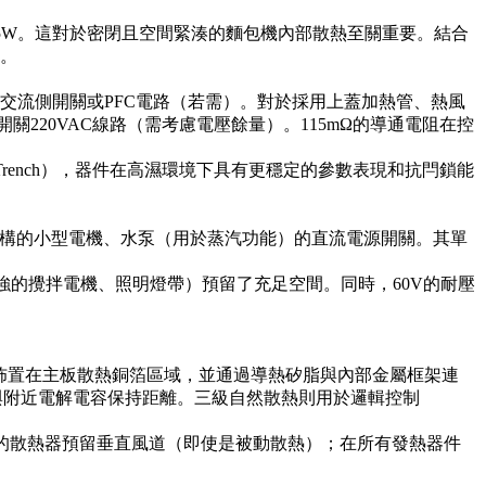
0008 = 0.5W。這對於密閉且空間緊湊的麵包機內部散熱至關重要。結合
驗。
麵包機的交流側開關或PFC電路（若需）。對於採用上蓋加熱管、熱風
關220VAC線路（需考慮電壓餘量）。115mΩ的導通電阻在控
Trench），器件在高濕環境下具有更穩定的參數表現和抗閂鎖能
母投放機構的小型電機、水泵（用於蒸汽功能）的直流電源開關。其單
強的攪拌電機、照明燈帶）預留了充足空間。同時，60V的耐壓
將其佈置在主板散熱銅箔區域，並通過導熱矽脂與內部金屬框架連
確保與附近電解電容保持距離。三級自然散熱則用於邏輯控制
5SE的散熱器預留垂直風道（即使是被動散熱）；在所有發熱器件