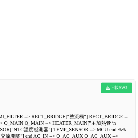
下載SVG
FILTER --> RECT_BRIDGE["整流橋"] RECT_BRIDGE --
-> Q_MAIN Q_MAIN --> HEATER_MAIN["主加熱管 \n
ENSOR["NTC溫度感測器"] TEMP_SENSOR --> MCU end %%
流開關"] end AC_IN --> Q_AC_AUX Q_AC_AUX -->