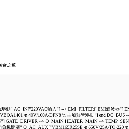
融合之道
AC_IN["220VAC輸入"] --> EMI_FILTER["EMI濾波器"] EMI_
QA1401 \n 40V/100A/DFN8 \n 主加熱管驅動"] end DC_BUS -
] GATE_DRIVER --> Q_MAIN HEATER_MAIN --> TEMP_S
" Q_AC_AUX["VBM165R25SE \n 650V/25A/TO-220 \n 交