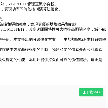
熱，VBGA1606管理直流小負載。
驅動，實現功率即時監控與演算法優化。
示。
M策略和驅動強度，實現更優的烘焙效果和能效。
SiC MOSFET) ，其高速開關特性可大幅提高開關頻率，減小磁
得平衡。本文提出的分級優化方案——主加熱驅動追求極致效率
在採納本方案基礎框架的同時，預留必要的傳感介面和計算餘
長久穩定的性能，為用戶提供持久而可靠的價值體驗。這正是工
下載SVG