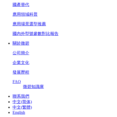
國產替代
應用領域科普
應用場景選型推薦
國內外型號參數對比報告
關於微碧
公司簡介
企業文化
發展歷程
FAQ
微碧知識庫
聯系我們
中文(简体)
中文(繁體)
English