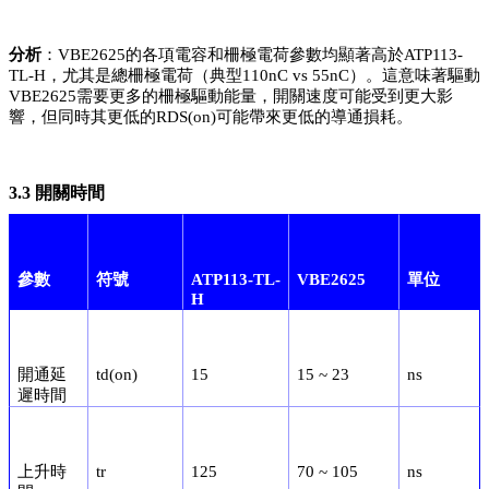
分析
：VBE2625的各項電容和柵極電荷參數均顯著高於ATP113-
TL-H，尤其是總柵極電荷（典型110nC vs 55nC）。這意味著驅動
VBE2625需要更多的柵極驅動能量，開關速度可能受到更大影
響，但同時其更低的RDS(on)可能帶來更低的導通損耗。
3.3 開關時間
參數
符號
ATP113-TL-
VBE2625
單位
H
開通延
td(on)
15
15 ~ 23
ns
遲時間
上升時
tr
125
70 ~ 105
ns