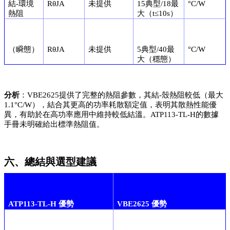
結-環境
RθJA
未提供
15典型/18最
°C/W
熱阻
大（t≤10s）
（瞬態）
RθJA
未提供
5典型/40最
°C/W
大（穩態）
分析
：VBE2625提供了完整的熱阻參數，其結-殼熱阻較低（最大
1.1°C/W），結合其更高的功率耗散額定值，表明其散熱性能優
異，有助於在高功率應用中維持較低結溫。ATP113-TL-H的數據
手冊未明確給出標準熱阻值。
六、總結與選型建議
ATP113-TL-H 優勢
VBE2625 優勢