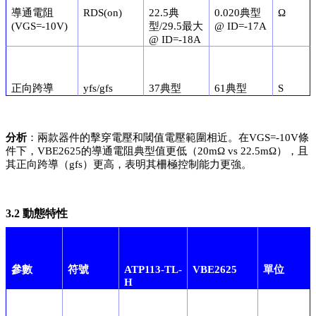
導通電阻
RDS(on)
22.5典
0.020典型
Ω
(VGS=-10V)
型/29.5最大
@ ID=-17A
@ ID=-18A
正向跨導
yfs/gfs
37典型
61典型
S
分析
：兩款器件的擊穿電壓和閾值電壓範圍相近。在VGS=-10V條
件下，VBE2625的導通電阻典型值更低（20mΩ vs 22.5mΩ），且
其正向跨導（gfs）更高，表明其柵極控制能力更強。
3.2 動態特性
參數
符號
ATP113-TL-
VBE2625
單位
H