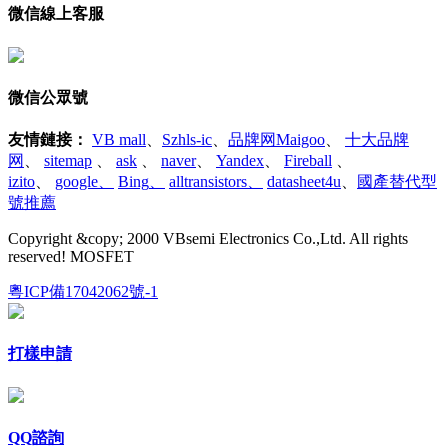
微信線上客服
微信公眾號
友情鏈接
：
VB mall
、
Szhls-ic
、
品牌网Maigoo
、
十大品牌
网
、
sitemap
、
ask
、
naver
、
Yandex
、
Fireball
、
izito
、
google
、
Bing
、
alltransistors
、
datasheet4u
、
國產替代型
號推薦
Copyright &copy; 2000 VBsemi Electronics Co.,Ltd. All rights
reserved! MOSFET
粵ICP備17042062號-1
打樣申請
QQ諮詢