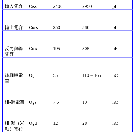
輸入電容
Ciss
2400
2950
pF
輸出電容
Coss
250
380
pF
反向傳輸
Crss
195
305
pF
電容
總柵極電
Qg
55
110 ~ 165
nC
荷
柵-源電荷
Qgs
7.5
19
nC
柵-漏（米
Qgd
12
28
nC
勒）電荷