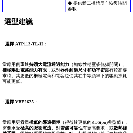
◆ 提供體二極體反向恢復時間
參數
選型建議
·
選擇
ATP113-TL-H
：
當應用側重於
持續大電流通過能力
（如線性穩壓或低頻開關）、
柵極驅動電路能力有限
，或對
器件封裝尺寸和功率密度
有較高要
求時。其更低的柵極電荷和電容也使其在中等頻率下的驅動損耗
可能更低。
·
選擇
VBE2625
：
當應用更看重
極低的導通損耗
（得益於更低的RDS(on)典型值）、
需要承受
極高的脈衝電流
、對
雪崩可靠性
有更高要求，或
散熱條