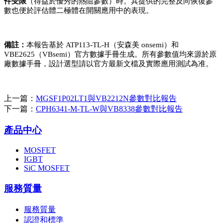
件受限
（得益於優秀的熱阻參數）時。其提供的完整反向恢復參
數也便於評估體二極體在開關應用中的表現。
備註
：
本報告基於
ATP113-TL-H（安森美 onsemi）和
VBE2625（VBsemi）官方數據手冊生成。所有參數值均來源於原
廠數據手冊，設計選型請以官方最新文檔及實際應用測試為准。
上一篇：
MGSF1P02LT1與VB2212N參數對比報告
下一篇：
CPH6341-M-TL-W與VB8338參數對比報告
產品中心
MOSFET
IGBT
SiC MOSFET
服務質量
服務質量
認證和標準