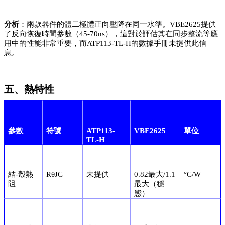
分析
：兩款器件的體二極體正向壓降在同一水準。VBE2625提供
了反向恢復時間參數（45-70ns），這對於評估其在同步整流等應
用中的性能非常重要，而ATP113-TL-H的數據手冊未提供此信
息。
五、熱特性
參數
符號
ATP113-
VBE2625
單位
TL-H
結-殼熱
RθJC
未提供
0.82最大/1.1
°C/W
阻
最大（穩
態）