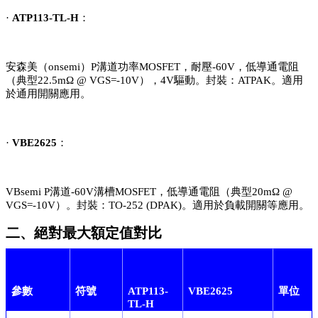
·
ATP113-TL-H
：
安森美（onsemi）P溝道功率MOSFET，耐壓-60V，低導通電阻
（典型22.5mΩ @ VGS=-10V），4V驅動。封裝：ATPAK。適用
於通用開關應用。
·
VBE2625
：
VBsemi P溝道-60V溝槽MOSFET，低導通電阻（典型20mΩ @
VGS=-10V）。封裝：TO-252 (DPAK)。適用於負載開關等應用。
二、絕對最大額定值對比
參數
符號
ATP113-
VBE2625
單位
TL-H