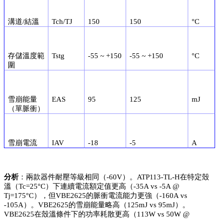
溝道/結溫
Tch/TJ
150
150
°C
存儲溫度範
Tstg
-55 ~ +150
-55 ~ +150
°C
圍
雪崩能量
EAS
95
125
mJ
（單脈衝）
雪崩電流
IAV
-18
-5
A
分析
：兩款器件耐壓等級相同（-60V）。ATP113-TL-H在特定殼
溫（Tc=25°C）下連續電流額定值更高（-35A vs -5A @
Tj=175°C），但VBE2625的脈衝電流能力更強（-160A vs
-105A）。VBE2625的雪崩能量略高（125mJ vs 95mJ）。
VBE2625在殼溫條件下的功率耗散更高（113W vs 50W @