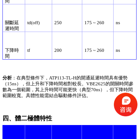
間
關斷延
td(off)
250
175 ~ 260
ns
遲時間
下降時
tf
200
175 ~ 260
ns
間
分析
：在典型條件下，ATP113-TL-H的開通延遲時間具有優勢
（15ns），但上升和下降時間相對較長。VBE2625的開關時間參
數為一個範圍，其上升時間可能更快（典型70ns），但下降時間
範圍較寬。具體性能需結合驅動條件評估。
四、體二極體特性