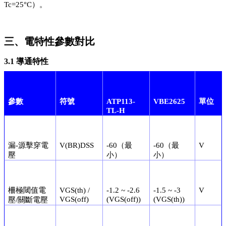
Tc=25°C）。
三、電特性參數對比
3.1 導通特性
參數
符號
ATP113-
VBE2625
單位
TL-H
漏-源擊穿電
V(BR)DSS
-60（最
-60（最
V
壓
小）
小）
柵極閾值電
VGS(th) /
-1.2 ~ -2.6
-1.5 ~ -3
V
VGS(off)
(VGS(off))
(VGS(th))
壓/關斷電壓