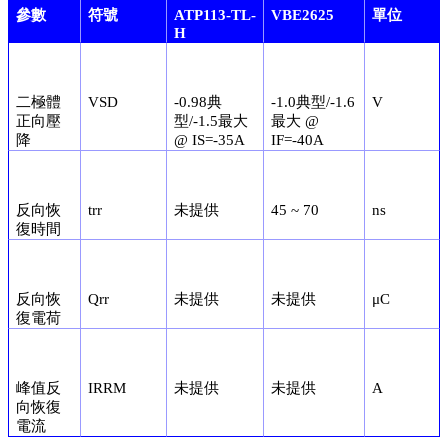
參數
符號
ATP113-TL-
VBE2625
單位
H
二極體
VSD
-0.98典
-1.0典型/-1.6
V
正向壓
型/-1.5最大
最大 @
降
@ IS=-35A
IF=-40A
反向恢
trr
未提供
45 ~ 70
ns
復時間
反向恢
Qrr
未提供
未提供
μC
復電荷
峰值反
IRRM
未提供
未提供
A
向恢復
電流