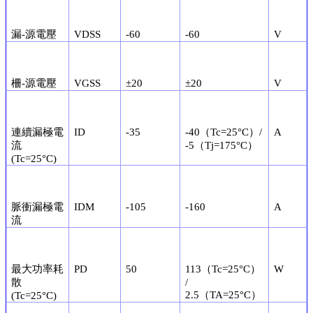
漏-源電壓
VDSS
-60
-60
V
柵-源電壓
VGSS
±20
±20
V
連續漏極電
ID
-35
-40（Tc=25°C）/
A
流
-5（Tj=175°C）
(Tc=25°C)
脈衝漏極電
IDM
-105
-160
A
流
最大功率耗
PD
50
113（Tc=25°C）
W
散
/
2.5（TA=25°C）
(Tc=25°C)