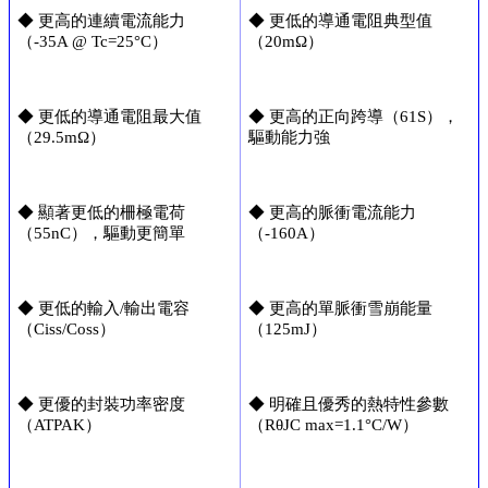
◆ 更高的連續電流能力
◆ 更低的導通電阻典型值
（-35A @ Tc=25°C）
（20mΩ）
◆ 更低的導通電阻最大值
◆ 更高的正向跨導（61S），
（29.5mΩ）
驅動能力強
◆ 顯著更低的柵極電荷
◆ 更高的脈衝電流能力
（55nC），驅動更簡單
（-160A）
◆ 更低的輸入/輸出電容
◆ 更高的單脈衝雪崩能量
（Ciss/Coss）
（125mJ）
◆ 更優的封裝功率密度
◆ 明確且優秀的熱特性參數
（ATPAK）
（RθJC max=1.1°C/W）