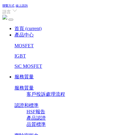
聯繫方式
線上諮詢
語言
首頁
(current)
產品中心
MOSFET
IGBT
SiC MOSFET
服務質量
服務質量
客戶投訴處理流程
認證和標準
HSF報告
產品認證
品質標準