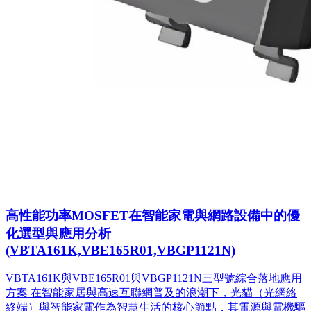
高性能功率MOSFET在智能家電與網路設備中的優
化選型與應用分析
(VBTA161K,VBE165R01,VBGP1121N)
VBTA161K與VBE165R01與VBGP1121N三型號綜合落地應用
方案 在智能家居與高速互聯網普及的浪潮下，光貓（光網絡
終端）與智能家電作為智慧生活的核心節點，其電源與電機驅