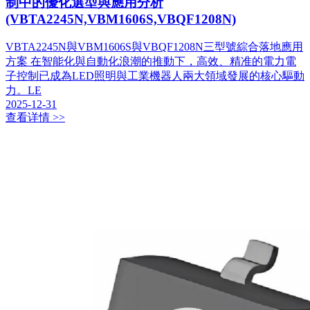
制中的優化選型與應用分析
(VBTA2245N,VBM1606S,VBQF1208N)
VBTA2245N與VBM1606S與VBQF1208N三型號綜合落地應用
方案 在智能化與自動化浪潮的推動下，高效、精准的電力電
子控制已成為LED照明與工業機器人兩大領域發展的核心驅動
力。LE
2025-12-31
查看详情 >>