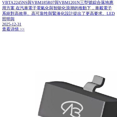
VBTA2245NS與VBM185R07與VBM1201N三型號綜合落地應
用方案 在汽車電子電氣化與智能化浪潮的推動下，車載電子
系統對高效率、高可靠性與緊湊化設計提出了更高要求。LED
照明與
2025-12-31
查看详情 >>