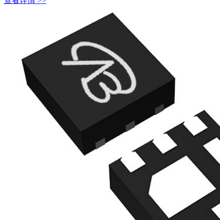
查看详情 >>