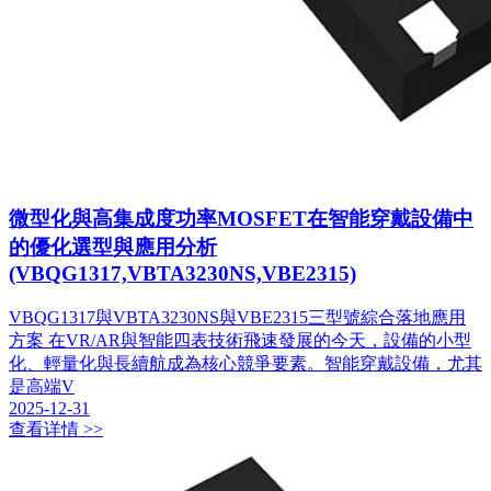
微型化與高集成度功率MOSFET在智能穿戴設備中
的優化選型與應用分析
(VBQG1317,VBTA3230NS,VBE2315)
VBQG1317與VBTA3230NS與VBE2315三型號綜合落地應用
方案 在VR/AR與智能四表技術飛速發展的今天，設備的小型
化、輕量化與長續航成為核心競爭要素。智能穿戴設備，尤其
是高端V
2025-12-31
查看详情 >>