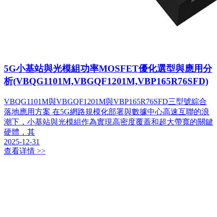
5G小基站與光模組功率MOSFET優化選型與應用分
析(VBQG1101M,VBGQF1201M,VBP165R76SFD)
VBQG1101M與VBGQF1201M與VBP165R76SFD三型號綜合
落地應用方案 在5G網路規模化部署與數據中心高速互聯的浪
潮下，小基站與光模組作為實現高密度覆蓋和超大帶寬的關鍵
硬體，其
2025-12-31
查看详情 >>