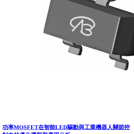
功率MOSFET在智能LED驅動與工業機器人關節控