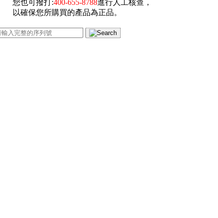
您也可撥打:
400-655-8788
進行人工核查，
以確保您所購買的產品為正品。