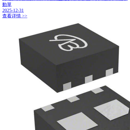
動單
2025-12-31
查看详情 >>