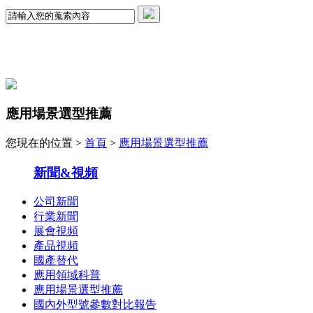
應用場景選型推薦
您現在的位置 >
首頁
>
應用場景選型推薦
新聞&視頻
公司新聞
行業新聞
展會視頻
產品視頻
國產替代
應用領域科普
應用場景選型推薦
國內外型號參數對比報告