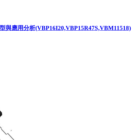
(VBP16I20,VBP15R47S,VBM11518)