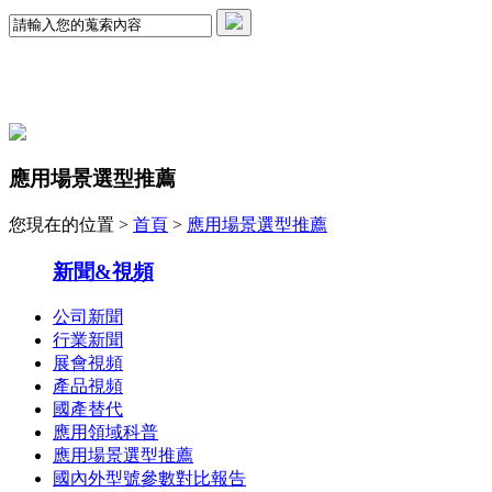
應用場景選型推薦
您現在的位置 >
首頁
>
應用場景選型推薦
新聞&視頻
公司新聞
行業新聞
展會視頻
產品視頻
國產替代
應用領域科普
應用場景選型推薦
國內外型號參數對比報告