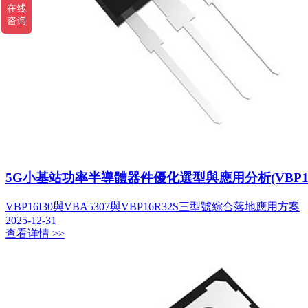
5G小基站功率半導體器件優化選型與應用分析(VBP16I30,
VBP16I30與VBA5307與VBP16R32S三型號綜合落地應用方案
2025-12-31
查看详情 >>