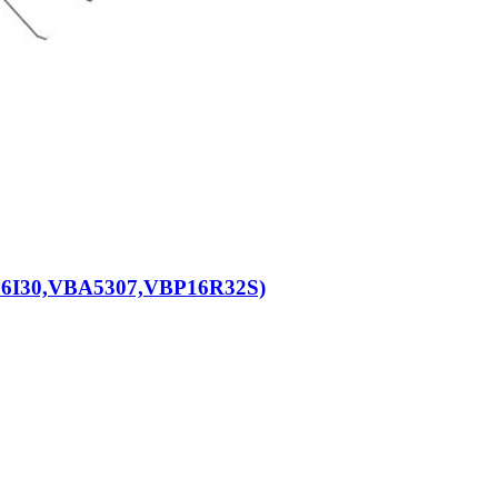
VBA5307,VBP16R32S)