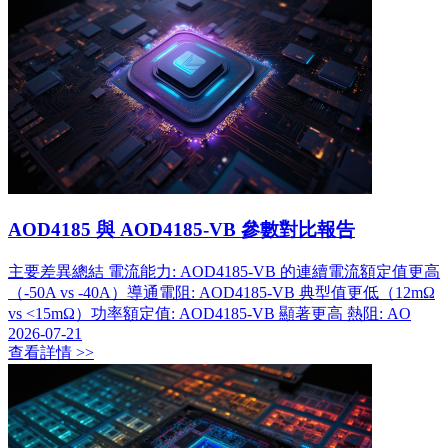
AOD4185 與 AOD4185-VB 參數對比報告
主要差異總結 電流能力: AOD4185-VB 的連續電流額定值更高
（-50A vs -40A）導通電阻: AOD4185-VB 典型值更低（12mΩ
vs <15mΩ）功率額定值: AOD4185-VB 顯著更高 熱阻: AO
2026-07-21
查看詳情 >>