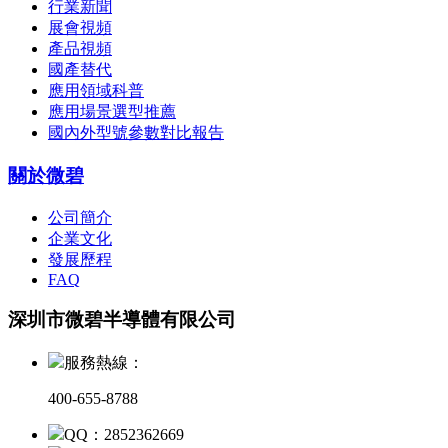
行業新聞
展會視頻
產品視頻
國產替代
應用領域科普
應用場景選型推薦
國內外型號參數對比報告
關於微碧
公司簡介
企業文化
發展歷程
FAQ
深圳市微碧半導體有限公司
服務熱線：
400-655-8788
QQ：2852362669