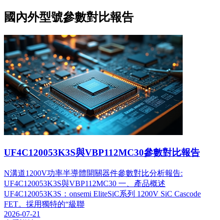
國內外型號參數對比報告
UF4C120053K3S與VBP112MC30參數對比報告
N溝道1200V功率半導體開關器件參數對比分析報告:
UF4C120053K3S與VBP112MC30 一、產品概述
UF4C120053K3S：onsemi EliteSiC系列 1200V SiC Cascode
FET。採用獨特的“級聯
2026-07-21