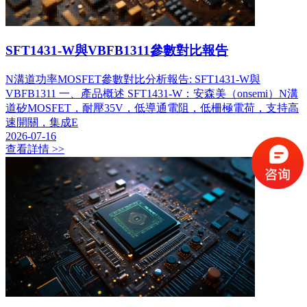
SFT1431-W與VBFB1311參數對比報告
N溝道功率MOSFET參數對比分析報告: SFT1431-W與
VBFB1311 一、產品概述 SFT1431-W：安森美（onsemi）N溝
道矽MOSFET，耐壓35V，低導通電阻，低柵極電荷，支持高
速開關，集成E
2026-07-16
查看詳情 >>