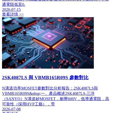
通電阻低至0.
2026-07-15
查看詳情 >>
2SK4087LS 與 VBMB165R09S 參數對比
N溝道功率MOSFET參數對比分析報告：2SK4087LS與
VBMB165R09S&nbsp;一、產品概述2SK4087LS-三洋
（SANYO）N溝道矽MOSFET，耐壓600V，低導通電阻，高
可靠性（採用HVP工藝），雪
2026-07-08