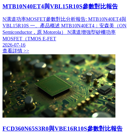
MTB10N40ET4與VBL15R10S參數對比報告
N溝道功率MOSFET參數對比分析報告: MTB10N40ET4與
VBL15R10S 一、產品概述 MTB10N40ET4：安森美（ON
Semiconductor，原 Motorola） N溝道增強型矽柵功率
MOSFET（TMOS E-FET
2026-07-16
查看詳情 >>
FCD360N65S3R0與VBE16R10S參數對比報告