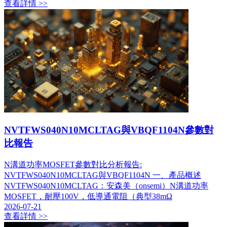
查看詳情 >>
NVTFWS040N10MCLTAG與VBQF1104N參數對
比報告
N溝道功率MOSFET參數對比分析報告:
NVTFWS040N10MCLTAG與VBQF1104N 一、產品概述
NVTFWS040N10MCLTAG：安森美（onsemi）N溝道功率
MOSFET，耐壓100V，低導通電阻（典型38mΩ
2026-07-21
查看詳情 >>