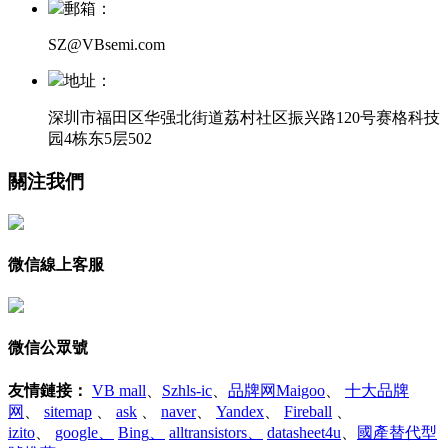
郵箱：
SZ@VBsemi.com
地址：
深圳市福田区华强北街道荔村社区振兴路120号赛格科技
园4栋东5层502
關注我們
微信線上客服
微信公眾號
友情鏈接
：
VB mall
、
Szhls-ic
、
品牌网Maigoo
、
十大品牌
网
、
sitemap
、
ask
、
naver
、
Yandex
、
Fireball
、
izito
、
google
、
Bing
、
alltransistors
、
datasheet4u
、
國產替代型