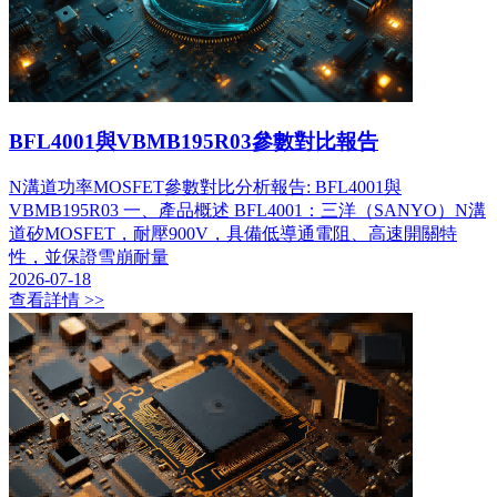
BFL4001與VBMB195R03參數對比報告
​N溝道功率MOSFET參數對比分析報告: BFL4001與
VBMB195R03 一、產品概述 BFL4001：三洋（SANYO）N溝
道矽MOSFET，耐壓900V，具備低導通電阻、高速開關特
性，並保證雪崩耐量
2026-07-18
查看詳情 >>