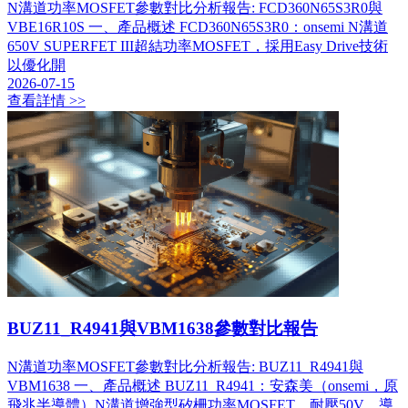
​N溝道功率MOSFET參數對比分析報告: FCD360N65S3R0與
VBE16R10S 一、產品概述 FCD360N65S3R0：onsemi N溝道
650V SUPERFET III超結功率MOSFET，採用Easy Drive技術
以優化開
2026-07-15
查看詳情 >>
BUZ11_R4941與VBM1638參數對比報告
N溝道功率MOSFET參數對比分析報告: BUZ11_R4941與
VBM1638 一、產品概述 BUZ11_R4941：安森美（onsemi，原
飛兆半導體）N溝道增強型矽柵功率MOSFET，耐壓50V，導