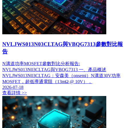
NVLJWS013N03CLTAG與VBQG7313參數對比報
告
​N溝道功率MOSFET參數對比分析報告:
NVLJWS013N03CLTAG與VBQG7313 一、產品概述
NVLJWS013N03CLTAG：安森美（onsemi）N溝道30V功率
MOSFET，超低導通電阻（13mΩ @ 10V），
2026-07-18
查看詳情 >>