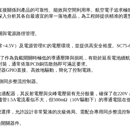
型直接關係到產品的可靠性、能效與空間利用率。航空電子追求
們深入分析其各自最適宜的單一落地產品，為工程師提供精准的選
關與電源路徑管理。
<4.5V）及電源管理IC的電壓環境，並提供高安全裕度。SC7
確保了作為負載開關時極低的導通壓降與損耗，有助於延長電池續航
裝，通常依靠PCB銅箔散熱即可滿足要求。
處理器GPIO直接、高效地驅動，簡化了控制電路。
側同步整流控制器。
2V的適配器，其反射電壓與尖峰電壓留有充分餘量，確保了在220V
1.5A電流看似不大，但500mΩ（10V驅動下）的導通電阻
理想選擇，允許設計非常緊湊的次級佈局。需配合專用同步整流控
換開關器件。