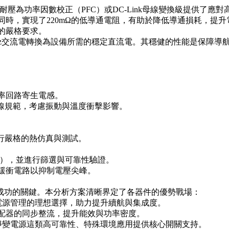
V的高耐壓為功率因數校正（PFC）或DC-Link母線變換級提供
高耐壓的同時，實現了220mΩ的低導通電阻，有助於降低導通損耗，
理的嚴格要求。
Hz交流電轉換為設備所需的穩定直流電。其穩健的性能是保障導
功率回路寄生電感。
佈線規範，考慮振動與溫度衝擊影響。
進行嚴格的熱仿真與測試。
定值），並進行篩選與可靠性驗證。
的緩衝電路以抑制電壓尖峰。
品成功的關鍵。本分析方案清晰界定了各器件的優勢戰場：
細電源管理的理想選擇，助力提升續航與集成度。
適配器的同步整流，提升能效與功率密度。
0Hz靜變電源這類高可靠性、特殊環境應用提供核心開關支持。