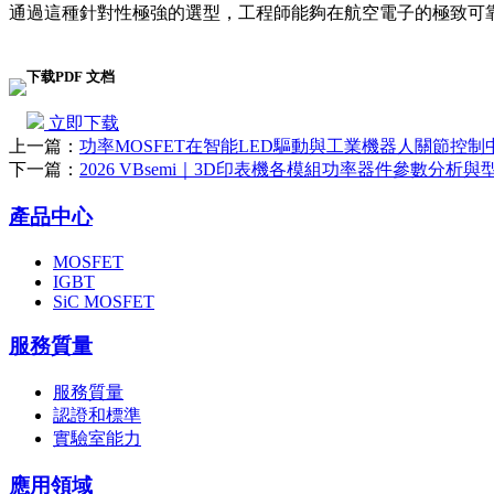
通過這種針對性極強的選型，工程師能夠在航空電子的極致可
下载PDF 文档
立即下载
上一篇：
功率MOSFET在智能LED驅動與工業機器人關節控制中的優化
下一篇：
2026 VBsemi｜3D印表機各模組功率器件參數分析
產品中心
MOSFET
IGBT
SiC MOSFET
服務質量
服務質量
認證和標準
實驗室能力
應用領域