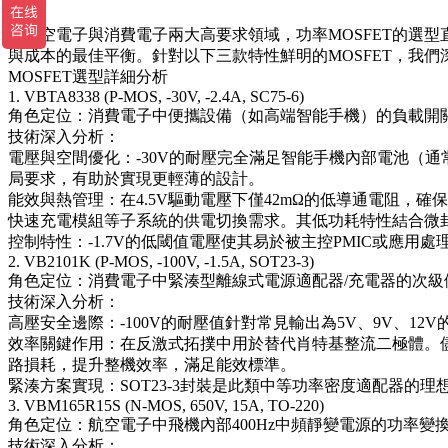
在航空電子與消費電子兩大高要求領域，功率MOSFET的選
與成本的最佳平衡。針對以下三款特性鮮明的MOSFET，我
MOSFET選型詳細分析
1. VBTA8338 (P-MOS, -30V, -2.4A, SC75-6)
角色定位：消費電子中便攜設備（如高端智能手機）的負載開
技術深入分析：
電壓與空間優化：-30V的耐壓完全滿足智能手機內部電池（通常
局要求，有助於實現更輕薄的設計。
能效與熱管理：在4.5V驅動電壓下僅42mΩ的低導通電阻，
快速充電模組等子系統的供電切換需求。其低功耗特性結合微封
控制特性：-1.7V的低閾值電壓使其易於被主控PMIC或應用
2. VB2101K (P-MOS, -100V, -1.5A, SOT23-3)
角色定位：消費電子中緊湊型離線式電源適配器/充電器的次級
技術深入分析：
高壓安全邊際：-100V的耐壓值針對常見輸出為5V、9V、1
效率關鍵作用：在反激式拓撲中用於替代肖特基整流二極體。儘管
路損耗，提升整機效率，滿足能效標準。
緊湊方案實現：SOT23-3封裝是此類中等功率密度適配器的
3. VBM165R15S (N-MOS, 650V, 15A, TO-220)
角色定位：航空電子中飛機內部400Hz中頻靜變電源的功率變
技術深入分析：