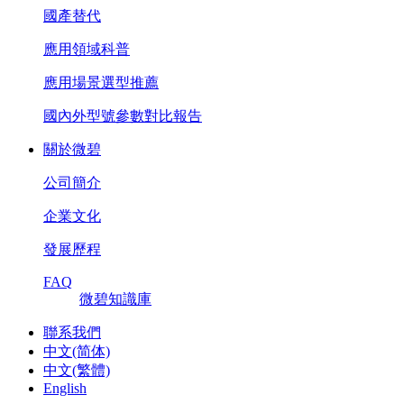
國產替代
應用領域科普
應用場景選型推薦
國內外型號參數對比報告
關於微碧
公司簡介
企業文化
發展歷程
FAQ
微碧知識庫
聯系我們
中文(简体)
中文(繁體)
English