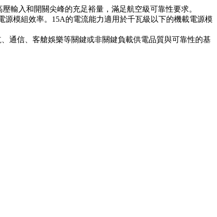
了應對高壓輸入和開關尖峰的充足裕量，滿足航空級可靠性要求。
提升電源模組效率。15A的電流能力適用於千瓦級以下的機載電源模
航、通信、客艙娛樂等關鍵或非關鍵負載供電品質與可靠性的基