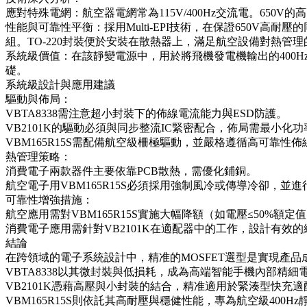
應對特殊電網：航空器電網常為115V/400Hz交流電。650
性能與可靠性平衡：採用Multi-EPI技術，在保證650V
組。TO-220封裝便於安裝在散熱器上，滿足航空設備對熱管
系統級價值：在該靜變電源中，用於將飛機發電機輸出的400
礎。
系統級設計與應用建議
驅動與佈局：
VBTA8338需注意超小封裝下的佈線電流能力與ESD防護。
VB2101K的驅動必須與同步整流IC緊密配合，佈局需最小化
VBM165R15S需配備航空級柵極驅動，並嚴格遵循高可靠性
熱管理策略：
消費電子兩款器件主要依靠PCB散熱，需優化鋪銅。
航空電子用VBM165R15S必須採用強制風冷或傳導冷卻，並
可靠性增強措施：
航空應用需對VBM165R15S實施大幅降額（如電壓≤50%額
消費電子應用需針對VB2101K在適配器中的工作，設計有效
結論
在跨領域的電子系統設計中，精准的MOSFET選型是實現產
VBTA8338以其微封裝與低損耗，成為高端智能手機內部精
VB2101K憑藉高壓與小封裝的結合，精准適用於緊湊型快充
VBM165R15S則依託其高耐壓與穩健性能，專為航空級40