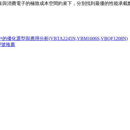
靠與消費電子的極致成本空間約束下，分別找到最優的性能承載
選型與應用分析(VBTA2245N,VBM1606S,VBQF1208N)
與型號推薦