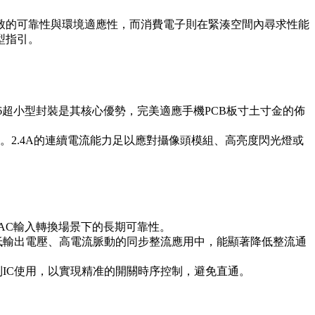
極致的可靠性與環境適應性，而消費電子則在緊湊空間內尋求性能
型指引。
5-6超小型封裝是其核心優勢，完美適應手機PCB板寸土寸金的佈
。2.4A的連續電流能力足以應對攝像頭模組、高亮度閃光燈或
 AC輸入轉換場景下的長期可靠性。
在低輸出電壓、高電流脈動的同步整流應用中，能顯著降低整流通
制IC使用，以實現精准的開關時序控制，避免直通。