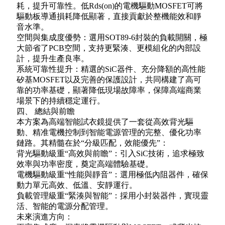
耗，提升可靠性。低Rds(on)的電機驅動MOSFET可將
驅動板導通損耗降低顯著，直接貢獻於整機能效和靜
音水準。
空間與集成度優勢：選用SOT89-6封裝的負載開關，極
大節省了PCB空間，支持更緊湊、更模組化的內部設
計，提升生產良率。
系統可靠性提升：精選的SiC器件、充分降額的高性能
矽基MOSFET以及完善的保護設計，共同構建了高可
靠的功率基礎，顯著降低現場故障率，保障高端商業
場景下的持續穩定運行。
四、 總結與前瞻
本方案為高端智能試衣鏡提供了一套從高效背光驅
動、精准電機控制到智能電源管理的完整、優化功率
鏈路。其精髓在於“分級匹配，效能優先”：
背光驅動級重“高效與前瞻”：引入SiC技術，追求極致
效率與功率密度，奠定高端體驗基礎。
電機驅動級重“性能與靜音”：選用極低內阻器件，確保
動力單元高效、低溫、安靜運行。
負載管理級重“緊湊與智能”：採用小封裝器件，實現靈
活、智能的電源分配管理。
未來演進方向：