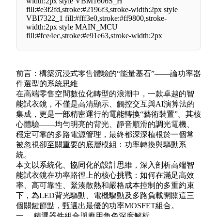
width:2px style VBM1606S_H
fill:#e3f2fd,stroke:#2196f3,stroke-width:2px style
VBI7322_1 fill:#fff3e0,stroke:#ff9800,stroke-
width:2px style MAIN_MCU
fill:#fce4ec,stroke:#e91e63,stroke-width:2px
前言：構築沉浸式零售體驗的“能量基石”——論功率器
件選型的系統思維
在高端零售空間數位化轉型的浪潮中，一款卓越的智
能試衣鏡，不僅是高清顯示、觸控交互與AI演算法的
集成，更是一部精密運行的電能轉換“藝術裝置”。其核
心體驗——均勻明亮的背光、靜音順滑的調光電機、
穩定可靠的多路電源管理，最終都深深植根於一個常
被忽視卻至關重要的底層模組：功率轉換與驅動系
統。
本文以系統化、協同化的設計思維，深入剖析高端智
能試衣鏡在功率路徑上的核心挑戰：如何在滿足高效
率、高可靠性、緊湊散熱和嚴格成本控制的多重約束
下，為LED背光驅動、電機驅動及多路負載開關這三
個關鍵節點，甄選出最優的功率MOSFET組合。
一、 精選器件組合與應用角色深度解析