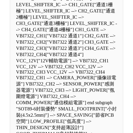
LEVEL_SHIFTER_IC --> CH1_GATE["通道1柵
極"] LEVEL_SHIFTER_IC --> CH2_GATE["通道
2柵極"] LEVEL_SHIFTER_IC -->
CH3_GATE["通道3柵極"] LEVEL_SHIFTER_IC -
-> CH4_GATE["通道4柵極"] CH1_GATE -->
VBI7322_CH1["VBI7322 通道1"] CH2_GATE -->
VBI7322_CH2["VBI7322 通道2"] CH3_GATE -->
VBI7322_CH3["VBI7322 通道3"] CH4_GATE -->
VBI7322_CH4["VBI7322 通道4"]
VCC_12V["12V輔助電源"] --> VBI7322_CH1
VCC_12V --> VBI7322_CH2 VCC_12V -->
VBI7322_CH3 VCC_12V --> VBI7322_CH4
VBI7322_CH1 --> CAMERA_POWER["攝像頭電
源"] VBI7322_CH2 --> SENSOR_POWER["感測
器電源"] VBI7322_CH3 --> LIGHT_POWER["氛
圍燈電源"] VBI7322_CH4 -->
COMM_POWER["通信模組電源"] end subgraph
"SOT89-6封裝優勢" SMALL_FOOTPRINT["小封
裝(4.5x2.5mm)"] --> SPACE_SAVING["節省PCB
空間"] LOW_PROFILE["低高度"] -->
THIN_DESIGN["支持超薄設計"]