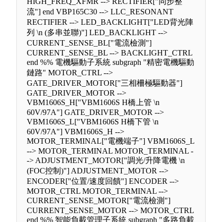
HIGH_FREQ_XFMR --> RECTIFIER["同步整
流"] end VBP165C30 --> LLC_RESONANT
RECTIFIER --> LED_BACKLIGHT["LED背光陣
列 \n (多串並聯)"] LED_BACKLIGHT -->
CURRENT_SENSE_BL["電流檢測"]
CURRENT_SENSE_BL --> BACKLIGHT_CTRL
end %% 電機驅動子系統 subgraph "精密電機驅動
鏈路" MOTOR_CTRL -->
GATE_DRIVER_MOTOR["三相柵極驅動器"]
GATE_DRIVER_MOTOR -->
VBM1606S_H["VBM1606S H橋上管 \n
60V/97A"] GATE_DRIVER_MOTOR -->
VBM1606S_L["VBM1606S H橋下管 \n
60V/97A"] VBM1606S_H -->
MOTOR_TERMINAL["電機端子"] VBM1606S_L
--> MOTOR_TERMINAL MOTOR_TERMINAL -
-> ADJUSTMENT_MOTOR["調光/升降電機 \n
(FOC控制)"] ADJUSTMENT_MOTOR -->
ENCODER["位置/速度回饋"] ENCODER -->
MOTOR_CTRL MOTOR_TERMINAL -->
CURRENT_SENSE_MOTOR["電流檢測"]
CURRENT_SENSE_MOTOR --> MOTOR_CTRL
end %% 智能負載管理子系統 subgraph "多路負載