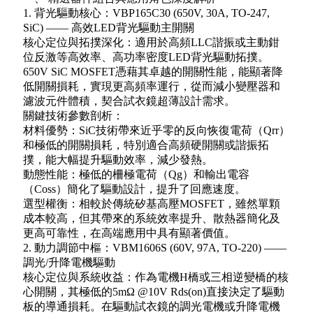
1. 背光驅動核心：VBP165C30 (650V, 30A, TO-247,
SiC) —— 高效LED背光驅動主開關
核心定位與拓撲深化：適用於高頻LLC諧振或主動鉗
位反激等高效率、高功率密度LED背光驅動拓撲。
650V SiC MOSFET憑藉其卓越的開關性能，能顯著降
低開關損耗，實現更高頻率運行，從而減小變壓器和
濾波元件體積，契合試衣鏡超薄設計需求。
關鍵技術參數剖析：
材料優勢：SiC技術帶來近乎零的反向恢復電荷（Qrr）
和極低的開關損耗，特別適合高頻硬開關或諧振拓
撲，能大幅提升驅動效率，減少發熱。
動態性能：極低的柵極電荷（Qg）和輸出電容
（Coss）簡化了驅動設計，提升了回應速度。
選型權衡：相較於傳統矽基高壓MOSFET，雖然單顆
成本較高，但其帶來的系統效率提升、散熱器簡化及
更高可靠性，在高端應用中具有顯著價值。
2. 動力調節中樞：VBM1606S (60V, 97A, TO-220) ——
調光/升降電機驅動
核心定位與系統收益：作為電機H橋或三相逆變橋的核
心開關，其極低的5mΩ @10V Rds(on)直接決定了驅動
板的導通損耗。在驅動試衣鏡的調光電機或升降電機