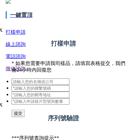
一鍵置頂
X
打樣申請
打樣申請
線上諮詢
電話諮詢
*
如果您需要申請我司樣品，請填寫表格提交，我們
微信諮詢
會24小時內回復您
X
提交
序列號驗證
*
**序列號查詢提示**