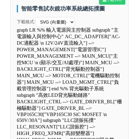
智能零售試衣鏡功率系統總拓撲圖
下載格式:
graph LR %% 輸入電源與主控制器 subgraph "主
電源輸入與控制中心" AC_DC_ADAPTER["AC-
DC適配器 \n 12V/24V直流輸入"] -->
POWER_MANAGEMENT["電源管理IC"]
POWER_MANAGEMENT --> MAIN_MCU["主
控MCU \n (顯示/交互/AI處理)"] MAIN_MCU -->
BACKLIGHT_CTRL["背光驅動控制器"]
MAIN_MCU --> MOTOR_CTRL["電機驅動控制
器"] MAIN_MCU --> LOAD_MGMT_CTRL["負
載管理控制器"] end %% 背光驅動子系統
subgraph "高效LED背光驅動鏈路"
BACKLIGHT_CTRL --> GATE_DRIVER_BL["柵
極驅動器"] GATE_DRIVER_BL -->
VBP165C30["VBP165C30 SiC MOSFET \n
650V/30A"] subgraph "LLC諧振拓撲"
LLC_RESONANT["LLC諧振腔"] -->
HIGH_FREQ_XFMR["高頻變壓器"]