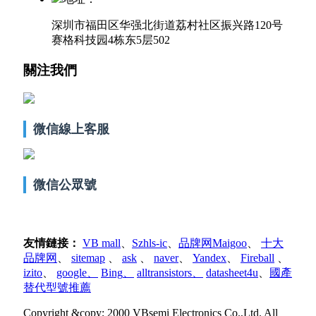
深圳市福田区华强北街道荔村社区振兴路120号
赛格科技园4栋东5层502
關注我們
微信線上客服
微信公眾號
友情鏈接
：
VB mall
、
Szhls-ic
、
品牌网Maigoo
、
十大
品牌网
、
sitemap
、
ask
、
naver
、
Yandex
、
Fireball
、
izito
、
google
、
Bing
、
alltransistors
、
datasheet4u
、
國產
替代型號推薦
Copyright &copy; 2000 VBsemi Electronics Co.,Ltd. All