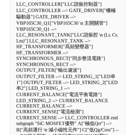
LLC_CONTROLLER["LLC諧振控制器"]
LLC_CONTROLLER --> GATE_DRIVER["柵極
驅動器"] GATE_DRIVER -->
VBP165C30_Q1["VBP165C30 \n 主開關管"]
VBP165C30_Q1 -->
LLC_RESONANT_TANK["LLC諧振腔 \n (Lr, Cr,
Lm)"] LLC_RESONANT_TANK -->
HF_TRANSFORMER["高頻變壓器"]
HF_TRANSFORMER -->
SYNCHRONOUS_RECT["同步整流電路"]
SYNCHRONOUS_RECT -->
OUTPUT_FILTER["輸出濾波"]
OUTPUT_FILTER --> LED_STRING_1["LED串
1"] OUTPUT_FILTER --> LED_STRING_2["LED
串2"] LED_STRING_1 -->
CURRENT_BALANCE["電流平衡電路"]
LED_STRING_2 --> CURRENT_BALANCE
CURRENT_BALANCE -->
CURRENT_SENSE["電流檢測"]
CURRENT_SENSE --> LLC_CONTROLLER end
subgraph "SiC MOSFET優勢" A["極低Qrr"] -->
B["高頻運行 \n 減小磁性元件"] C["低Qg/Coss"] --