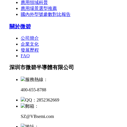
應用領域科普
應用場景選型推薦
國內外型號參數對比報告
關於微碧
公司簡介
企業文化
發展歷程
FAQ
深圳市微碧半導體有限公司
服務熱線：
400-655-8788
QQ：2852362669
郵箱：
SZ@VBsemi.com
地址：