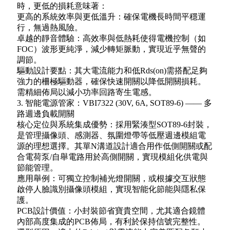
時，更低的損耗意味著：
更高的系統效率與更低溫升：確保電機長時間平穩運
行，無過熱風險。
卓越的靜音體驗：高效率與低熱耗使得電機控制（如
FOC）波形更純淨，減少轉矩脈動，實現近乎無聲的
調節。
驅動設計要點：其大電流能力和低Rds(on)需搭配足夠
強力的柵極驅動器，確保快速開關以降低開關損耗。
需精細佈局以減小功率回路寄生電感。
3. 智能電源管家：VBI7322 (30V, 6A, SOT89-6) —— 多
路週邊負載開關
核心定位與系統集成優勢：採用緊湊型SOT89-6封裝，
是管理攝像頭、感測器、氛圍燈帶等低壓週邊模組電
源的理想選擇。其單N溝道設計適合用作低側開關或配
合電荷泵/自舉電路用於高側開關，實現模組化供電與
節能管理。
應用舉例：可獨立控制補光燈開關，或根據交互狀態
啟停人臉識別攝像頭模組，實現智能化節能與隱私保
護。
PCB設計價值：小封裝節省寶貴空間，尤其適合鏡體
內部高度集成的PCB佈局，有利於保持信號完整性。