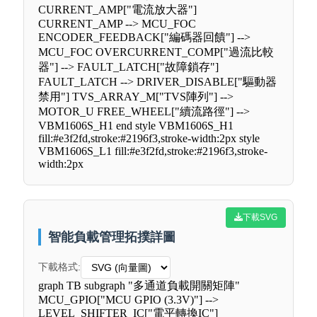
CURRENT_AMP["電流放大器"]
CURRENT_AMP --> MCU_FOC
ENCODER_FEEDBACK["編碼器回饋"] -->
MCU_FOC OVERCURRENT_COMP["過流比較
器"] --> FAULT_LATCH["故障鎖存"]
FAULT_LATCH --> DRIVER_DISABLE["驅動器
禁用"] TVS_ARRAY_M["TVS陣列"] -->
MOTOR_U FREE_WHEEL["續流路徑"] -->
VBM1606S_H1 end style VBM1606S_H1
fill:#e3f2fd,stroke:#2196f3,stroke-width:2px style
VBM1606S_L1 fill:#e3f2fd,stroke:#2196f3,stroke-
width:2px
下載SVG
智能負載管理拓撲詳圖
下載格式:
graph TB subgraph "多通道負載開關矩陣"
MCU_GPIO["MCU GPIO (3.3V)"] -->
LEVEL_SHIFTER_IC["電平轉換IC"]