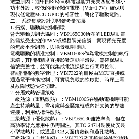
選型原因：適中的Rds(on)與電流能力完美匹配各類小
功率外設，較低的柵極閾值電壓（Vth=1.7V）確保與
現代低電壓MCU GPIO的相容性，簡化了驅動電路。
二、 系統集成設計與關鍵考量拓展
1. 拓撲、驅動與控制閉環
背光驅動與調光協同：VBP165C30所在的LED驅動電
路需接受主控的PWM或模擬調光信號，實現背光亮度
的無級平滑調節，與場景氛圍聯動。
電機驅動的精准控制：VBM1606S作為電機控制的執行
末端，其開關精度直接影響運動平滑度。需確保驅動
信號完整性，並可能集成電流採樣進行閉環控制。
智能開關的數字管理：VBI7322的柵極由MCU直接或
通過電平轉換控制，可實現負載的軟啟動、時序上電
及故障狀態快速切斷。
2. 分層式熱管理策略
一級熱源（重點散熱）：VBM1606S在驅動電機時可能
產生持續熱量，需考慮與金屬鏡框或內部支架的導熱
連接，利用結構件散熱。
二級熱源（優化散熱）：VBP165C30雖效率高，但在
高功率背光應用中仍需關注。其TO-247封裝便於安裝
小型散熱片，或通過PCB大面積敷銅和過孔散熱。
三級熱源（自然冷卻）：VBI7322及其控制的外設功耗