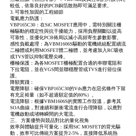
較低，依靠良好的PCB銅箔散熱即可滿足要求。
3. 可靠性加固的工程細節
電氣應力防護：
VBP165C30：在SiC MOSFET應用中，需特別關注柵
極驅動的穩定性與抗干擾能力，採用負壓關斷以提高
可靠性，並優化PCB佈局以減小高頻寄生參數影響。
感性負載處理：為VBM1606S驅動的電機繞組配置續流
二極體或利用MOSFET體二極體，並考慮加入RC吸收
或TVS管以抑制電壓尖峰。
柵極保護：為各MOSFET柵極配置合適的串聯電阻和
下拉電阻，並在VGS間並聯穩壓管或TVS進行箝位保
護。
降額實踐：
電壓降額：確保VBP165C30的Vds應力在惡劣條件下留
有充足裕量（如不超過額定值的80%）。
電流降額：根據VBM1606S的實際工作殼溫，參考其
SOA曲線，對連續和脈衝電流進行合理降額，以應對
電機啟動或堵轉瞬間的大電流。
三、 方案優勢與競品對比的量化視角
效率與體驗提升可量化：採用SiC MOSFET的背光驅
動，效率可比傳統方案提升2-5%，直接降低系統熱